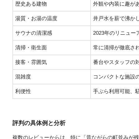
歴史ある建物
外観や内装に趣が
湯質・お湯の温度
井戸水を薪で沸か
サウナの清潔感
2023年のリニュ
清掃・衛生面
常に清掃が徹底さ
接客・雰囲気
番台やスタッフの
混雑度
コンパクトな施設
利便性
手ぶら利用可能、
評判の具体例と分析
複数のレビューからは、特に「昔ながらの町並みが残